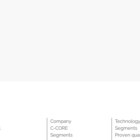
Company
Technolog
l
C-CORE
Segments
Segments
Proven qual