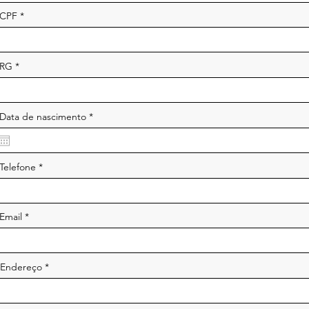
CPF
RG
r
Data de nascimento
*
e
q
u
i
r
Telefone
e
d
Email
Endereço