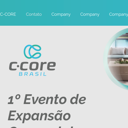
C-CORE
Contato
Company
Company
Compan
1º Evento
de
Expansão